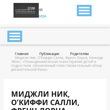
АССОЦИАЦИЯ
ДЕТСКОГО
ПСИХОАНАЛИЗА
Главная
Публикации
Родителям
Миджли Ник, О’Киффи Салли, Френч Лорна, Кеннеди
Эйлис. «Психодинамическая психотерапия детей и
подростков: обновленный повествовательный обзор
доказательной базы»
МИДЖЛИ НИК,
О’КИФФИ САЛЛИ,