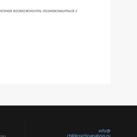
олезная возможность познакомиться с
info@
childpsychoanalysis.ru
 по