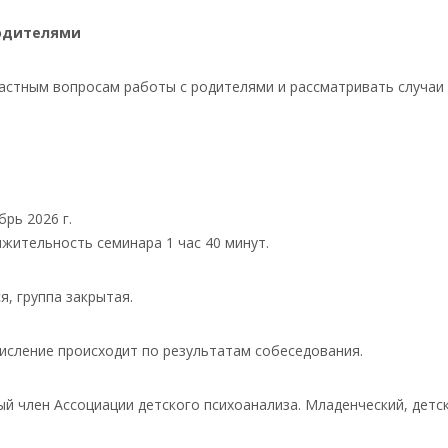
родителями
частным вопросам работы с родителями и рассматривать случаи 
рь 2026 г.
жительность семинара 1 час 40 минут.
я, г
руппа закрытая.
исление происходит по результатам собеседования.
й член Ассоциации детского психоанализа. М
ладенческий, детс