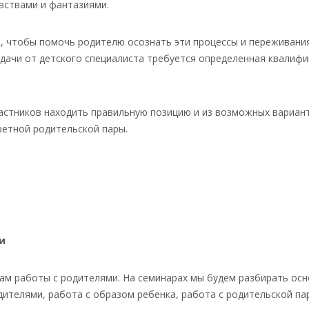
вствами и фантазиями.
м, чтобы помочь родителю осознать эти процессы и переживани
адачи от детского специалиста требуется определенная квалифи
частников находить правильную позицию и из возможных вариа
етной родительской пары.
и
 работы с родителями. На семинарах мы будем разбирать осно
одителями, работа с образом ребенка, работа с родительской па