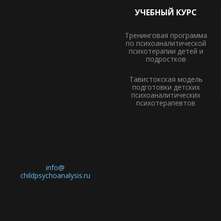
УЧЕБНЫЙ КУРС
Тренинговая программа
по психоаналитической
психотерапии детей и
подростков
Тавистокская модель
подготовки детских
психоаналитических
психотерапевтов
info@
childpsychoanalysis.ru