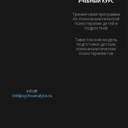
УЧЕБНЫЙ КУРС
Тренинговая программа
по психоаналитической
психотерапии детей и
подростков
Тавистокская модель
подготовки детских
психоаналитических
психотерапевтов
info@
childpsychoanalysis.ru