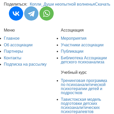
Поделиться:
Копли_Души неопытной волненья
Скачать
Меню
Ассоциация
Главное
Мероприятия
Об ассоциации
Участники ассоциации
Партнеры
Публикации
Контакты
Библиотека Ассоциации
детского психоанализа
Подписка на рассылку
Учебный курс
Тренинговая программа
по психоаналитической
психотерапии детей и
подростков
Тавистокская модель
подготовки детских
психоаналитических
психотерапевтов