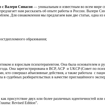
р с Валери Синасон
— уникальным и известным во всем мире сп
предлагает нам рассказать об опыте работы в России. Валери С
роблем. Для ознакомления мы предлагаем вам две статьи, одна из
остдипломного образования;
литиком и взрослым психотерапевтом. Она была основателем и 
 года. Она зарегистрирована в BCP, ACP
и UKCP (Совет по псих
ми, кто совершал абъюзивные действия, а также работала
с пац
а в судебных разбирательствах в качестве приглашённого экспе
 как присутствие двух или более различных идентичностей или 
Trauma: Revised Edition”.