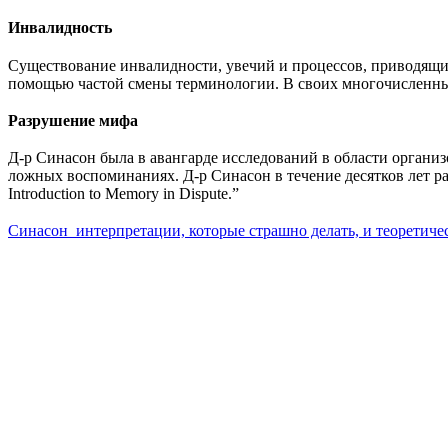
Инвалидность
Существование инвалидности, увечий и процессов, приводящих 
помощью частой смены терминологии. В своих многочисленны
Разрушение мифа
Д-р Синасон была в авангарде исследований в области организ
ложных воспоминаниях. Д-р Синасон в течение десятков лет раб
Introduction to Memory in Dispute.”
Синасон_интерпретации, которые страшно делать, и теоретиче