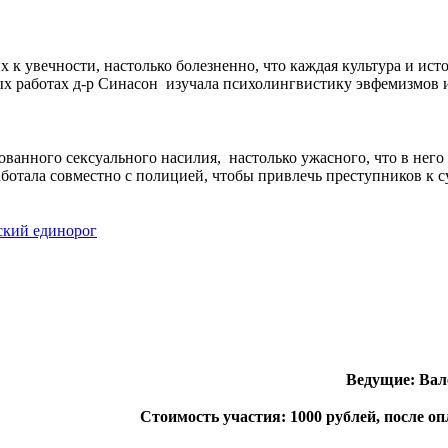
к увечности, настолько болезненно, что каждая культура и ист
х работах д-р Синасон
изучала психолингвистику эвфемизмов и
ованного сексуального насилия,
настолько ужасного, что в нег
отала совместно с полицией, чтобы привлечь преступников к суд
ский единорог
Ведущие: Вал
Стоимость участия: 1000 рублей, после о