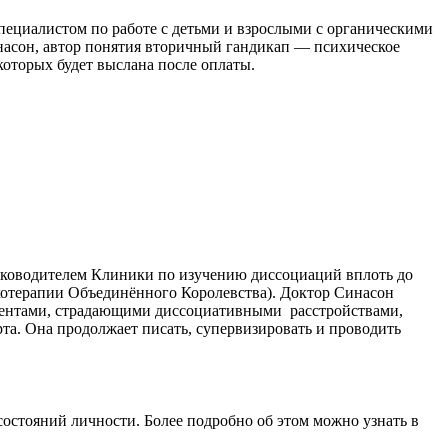
ециалистом по работе с детьми и взрослыми с органическими
инасон, автор понятия вторичный гандикап — психическое
 которых будет выслана после оплаты.
руководителем Клиники по изучению диссоциаций вплоть до
отерапии Объединённого Королевства). Доктор Синасон
иентами, страдающими диссоциативными
расстройствами,
рта. Она продолжает писать, супервизировать и проводить
состояний личности. Более подробно об этом можно узнать в