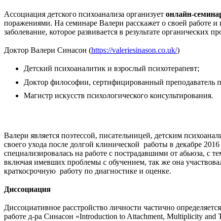
Ассоциация детского психоанализа организует
онлайн-семина
поражениями. На семинаре Валери расскажет о своей работе и 
заболевание, которое развивается в результате органических п
Доктор Валери Синасон (
https://valeriesinason.co.uk/
)
Детский психоаналитик и взрослый психотерапевт;
Доктор философии, сертифицированный преподаватель п
Магистр искусств психологического консультирования.
Валери является поэтессой, писательницей, детским психоана
своего ухода после долгой клинической
работы в декабре 2016
специализировалась на работе с пострадавшими от абьюза, с те
включая имевших проблемы с обучением, так же она участвовал
краткосрочную
работу по диагностике и оценке.
Диссоциация
Диссоциативное расстройство личности частично определяется
работе д-ра Синасон «Introduction to Attachment, Multiplicity and 