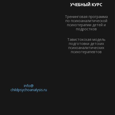
УЧЕБНЫЙ КУРС
Тренинговая программа
по психоаналитической
психотерапии детей и
подростков
Тавистокская модель
подготовки детских
психоаналитических
психотерапевтов
info@
childpsychoanalysis.ru